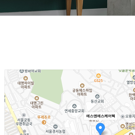
로드뷰
길찾기
지도
크게
보기
에스앤에스케어텍