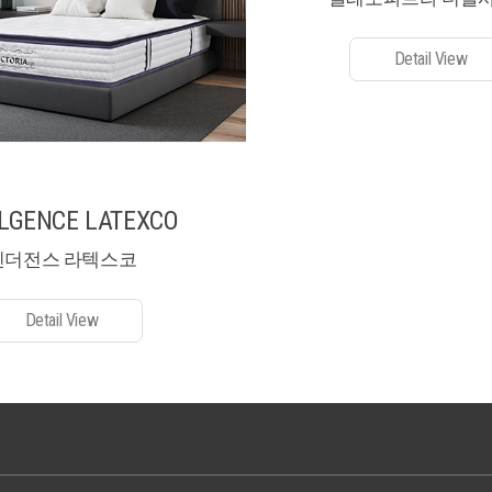
Detail View
LGENCE LATEXCO
인더전스 라텍스코
Detail View